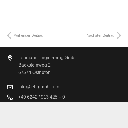
Projektdauer
3,5 Jahre
Vorheriger Beitrag
Nächster Beitrag
Lehmann Engineering GmbH
Backsteinweg 2
67574 Osthofen
info@leh-gmbh.com
+49 6242 / 913 425 – 0
Besuchen Sie uns auf YouTube.