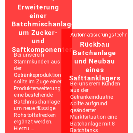
Erweiterung
einer
Batchmischanlage
um Zucker-
Automatisierungstechnik
und
Rückbau
Saftkomponenten
Batchanlage
Bei unserem
und Neubau
Stammkunden aus
der
eines
Getränkeproduktion
Safttanklagers
sollte im Zuge einer
Bei unserem Kunden
Produkterweiterung
aus der
eine bestehende
Getränkeindustrie
Batchmischanlage
sollte aufgrund
um neue flüssige
geänderter
Rohstoffstrecken
Marktsituation eine
ergänzt werden.
Batchanlage mit 8
Hierzu …
Batchtanks