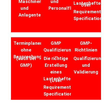
Maschinen
und
Lastenheftes
User
und
Personalfluss
Requirement
Anlagenteilen
Specification
Terminplaner
GMP
GMP-
ohne
Qualifizierung
Richtlinien
Besprechungsprotokolle
–
–
(auch bei
Die richtige
Qualifizierung
GMP)
Erstellung
und
eines
Validierung
Lastenheftes
(User
Requirements
Specification)