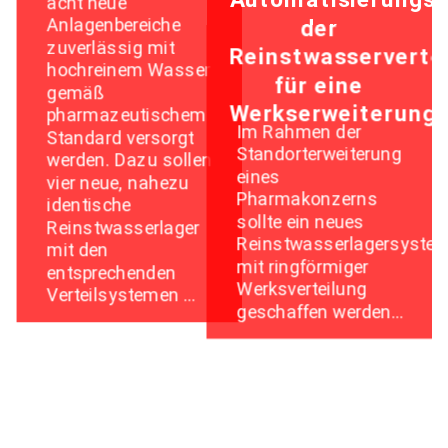
acht neue
Anlagenbereiche
der
zuverlässig mit
Reinstwasserverte
hochreinem Wasser
für eine
gemäß
Werkserweiterung
pharmazeutischem
Im Rahmen der
Standard versorgt
Standorterweiterung
werden. Dazu sollen
eines
vier neue, nahezu
Pharmakonzerns
identische
sollte ein neues
Reinstwasserlager
Reinstwasserlagersyste
mit den
mit ringförmiger
entsprechenden
Werksverteilung
Verteilsystemen …
geschaffen werden…